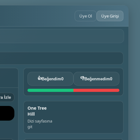
Üye Ol
Üye Girişi
👍
👎
Beğendim
0
Beğenmedim
0
a İzle
One Tree
Hill
Dizi sayfasına
git