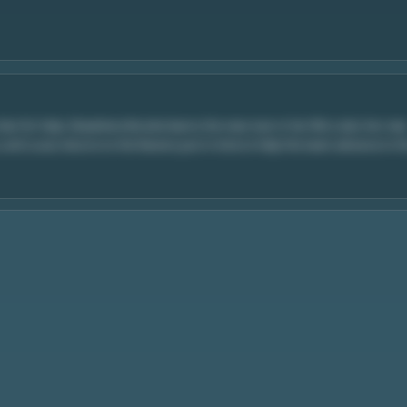
n for help. Elsewhere Brooke learns the new man in her life is also her ne
and Lucas returns to the Ravens just in time to help the team advance in t