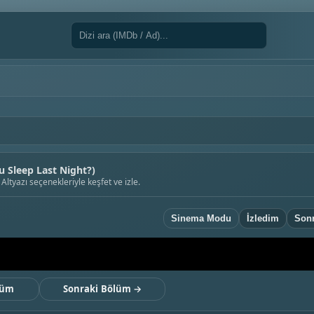
 Sleep Last Night?)
ltyazı seçenekleriyle keşfet ve izle.
Sinema Modu
İzledim
Sonr
lüm
Sonraki Bölüm →