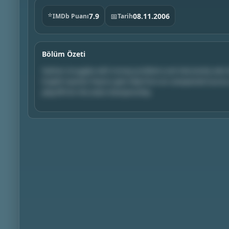
⭐
7.9
📅
08.11.2006
IMDb Puanı
Tarih
Bölüm Özeti
Nathan struggles with money problems and reluctantly asks Da
English teacher. Peyton gets help from an unexpected source, 
playoffs for the state championship.