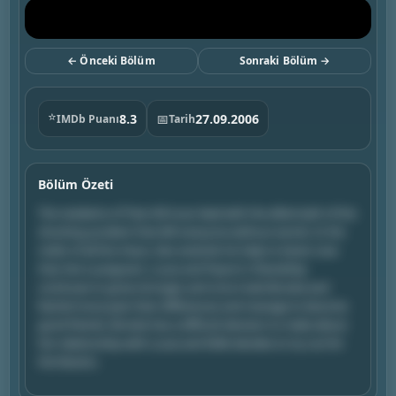
← Önceki Bölüm
Sonraki Bölüm →
⭐
8.3
📅
27.09.2006
IMDb Puanı
Tarih
Bölüm Özeti
The residents of Tree Hill must deal with the aftermath of the
shocking accident that left everyone without words. In the
midst of all the chaos, Dan extends his help to Karen now
that she is pregnant, Lucas and Peyton's friendship
continues to grow stronger, and once rivals Brooke and
Rachel move past their differences and manage to become
good friends. Brooke has a difficult decision to make about
her relationship with Lucas and Skills decides to try out for
the Ravens.