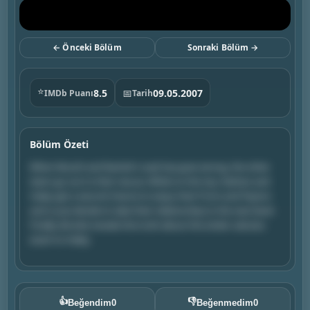
← Önceki Bölüm
Sonraki Bölüm →
⭐
8.5
📅
09.05.2007
IMDb Puanı
Tarih
Bölüm Özeti
When Mouth and Rachel's road trip goes wrong, the other
teens go out to their rescue. While on the trip, Nathan and
Haley get a second chance to enjoy their Prom and Peyton
and Lucas decide to take their relationship to the next level.
Finally, Brooke reveals the truth about the stolen calculus
exam to Haley.
👍
👎
Beğendim
0
Beğenmedim
0