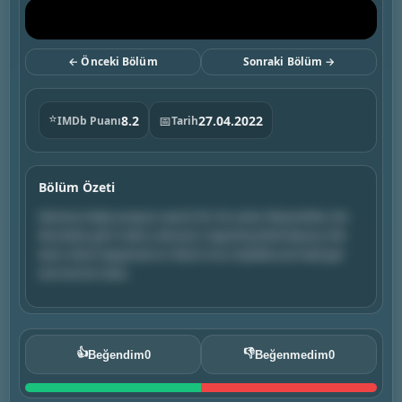
← Önceki Bölüm
Sonraki Bölüm →
⭐
8.2
📅
27.04.2022
IMDb Puanı
Tarih
Bölüm Özeti
Mariana helps Joaquin search for his sister. Meanwhile, the
Revitalize girls make a decision regarding Bulk Beauty. We
learn what happened on Alice’s tour. Isabella and Gael get
worrisome news.
👍
👎
Beğendim
0
Beğenmedim
0