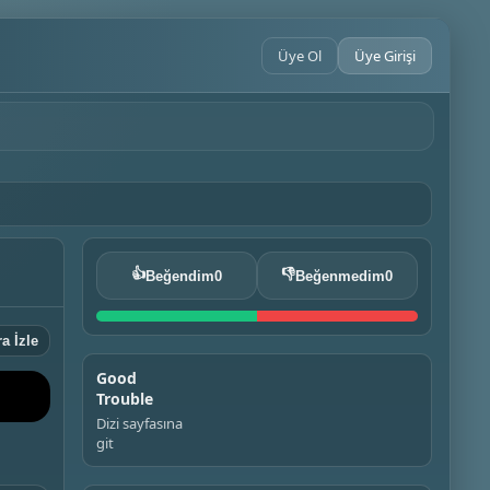
Üye Ol
Üye Girişi
👍
👎
Beğendim
0
Beğenmedim
0
a İzle
Good
Trouble
Dizi sayfasına
git