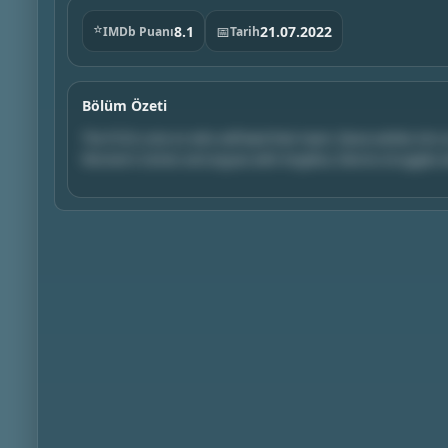
⭐
8.1
📅
21.07.2022
IMDb Puanı
Tarih
Bölüm Özeti
The FCG’s vote on who will lead their team. Davia settles into
Women’s Center and argues with Angelica. Dennis struggles w