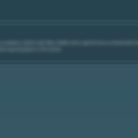
 an academic rhythm with Elliot. Malika tries to get her boss on board with h
ith exposing Ryan to The Coterie.