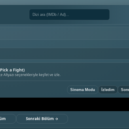
 Pick a Fight)
Altyazı seçenekleriyle keşfet ve izle.
Sinema Modu
İzledim
Sonr
lüm
Sonraki Bölüm →