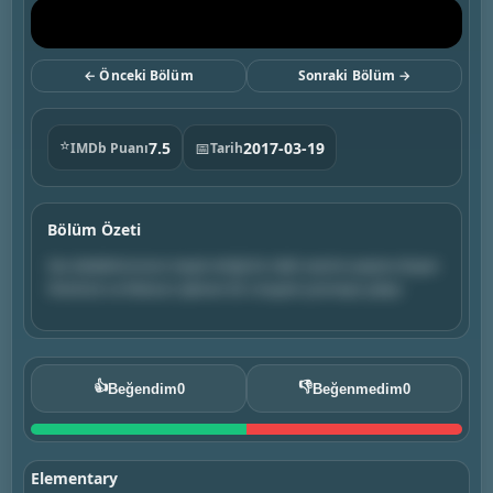
← Önceki Bölüm
Sonraki Bölüm →
⭐
7.5
📅
2017-03-19
IMDb Puanı
Tarih
Bölüm Özeti
Ses dedektörünün tespit ettiği bir silah sesinin peşine düşen
Sherlock ve Watson işlenen bir cinayeti çözmeye çalışır.
👍
👎
Beğendim
0
Beğenmedim
0
Elementary