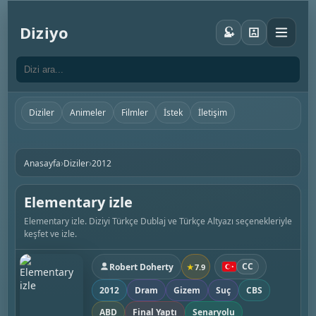
Diziyo
Diziler
Animeler
Filmler
İstek
İletişim
›
›
Anasayfa
Diziler
2012
Elementary izle
Elementary izle. Diziyi Türkçe Dublaj ve Türkçe Altyazı seçenekleriyle
keşfet ve izle.
CC
Robert Doherty
★
7.9
2012
Dram
Gizem
Suç
CBS
ABD
Final Yaptı
Senaryolu