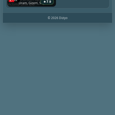
★
7.9
Dram, Gizem, Suç
© 2026 Diziyo