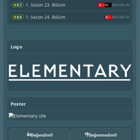
1. Sezon 23. Bölüm
★
8.7
2013-05-16
1. Sezon 24. Bölüm
★
8.8
2013-05-16
Logo
Poster
👍
👎
Beğendim
0
Beğenmedim
0