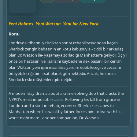
Yeni Holmes. Yeni Watson. Yeni bir New York.
Konu
Londra’da itibarını yitirdikten sonra rehabilitasyondan kaçan
Sherlock zengin babasının en kötü kabusuyla –ciddi bir arkadaş
olan Dr. Watson ile- yaşamaya zorladığı Manhattan’a geliyor. Üç yıl
önce bir hastasını ve lisansını kaybedene dek başarılı bir cerrah
olan Watson yeni işini insanlara yardım edebileceği ve cezasını
ödeyebileceği bir fırsat olarak görmektedir. Ancak, huzursuz
Sherlock eski müşterileri gibi değildir.
A modern-day drama about a crime-solving duo that cracks the
NYPD's most impossible cases. Following his fall from grace in
London and a stint in rehab, eccentric Sherlock escapes to
Manhattan where his wealthy father forces him to live with his
worst nightmare - a sober companion, Dr. Watson.