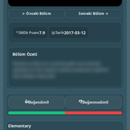
← Önceki Bölüm
Sonraki Bölüm →
⭐
7.9
📅
2017-03-12
IMDb Puanı
Tarih
Bölüm Özeti
Sherlock ve Kitty'nin Londra'da yıllar önce üzerinde
çalıştıkları bir dizi cinayetin aslında uluslararası ölçekli bir
dava olduğu ortaya çıkar.
👍
👎
Beğendim
0
Beğenmedim
0
Elementary