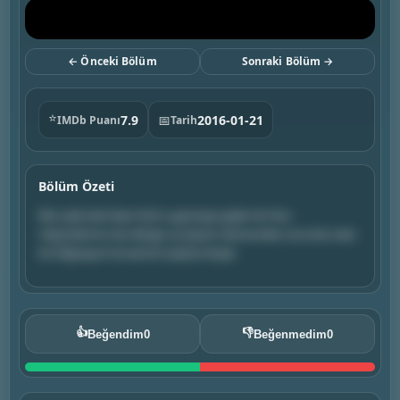
← Önceki Bölüm
Sonraki Bölüm →
⭐
7.9
📅
2016-01-21
IMDb Puanı
Tarih
Bölüm Özeti
İkili, içlerinde New York'u gezmeye gelen bir Rus
milyarderinin de olduğu üç kişinin ölümünden sorumlu olan
bir bilgisayar korsanının peşine düşer.
👍
👎
Beğendim
0
Beğenmedim
0