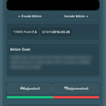
← Önceki Bölüm
Sonraki Bölüm →
⭐
7.6
📅
2016-03-20
IMDb Puanı
Tarih
Bölüm Özeti
Giydiği süper kahraman kostümüyle suçlularla savaşan bir
adam ölü bulunur. Katili arayan ikili önce adamın kimliğini
belirlemek zorundadır.
👍
👎
Beğendim
0
Beğenmedim
0