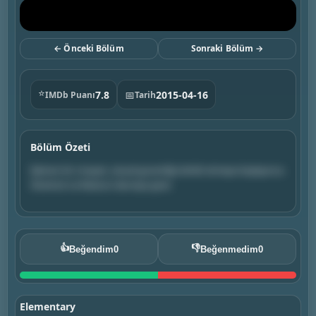
← Önceki Bölüm
Sonraki Bölüm →
⭐
7.8
📅
2015-04-16
IMDb Puanı
Tarih
Bölüm Özeti
İşlenen bir cinayet, ulusal güvenliği tehdit etmeye başlayınca
Sherlock ve Watson devreye girer.
👍
👎
Beğendim
0
Beğenmedim
0
Elementary