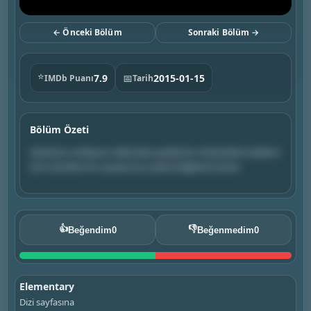
← Önceki Bölüm
Sonraki Bölüm →
⭐
7.9
📅
2015-01-15
IMDb Puanı
Tarih
Bölüm Özeti
Sherlock ve Watson öldürülen parlak bir mühendisin katilinin
izini sürerken bir uyuşturucu çetesi bağlantısı bulur.
👍
👎
Beğendim
0
Beğenmedim
0
Elementary
Dizi sayfasına