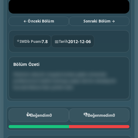
← Önceki Bölüm
Sonraki Bölüm →
⭐
7.8
📅
2012-12-06
IMDb Puanı
Tarih
Bölüm Özeti
Sherlock vahşi bir cinayete kurban giden üniversite
profesörünün katilini bulmaya çalışır. Eski bir arkadaşı bir
konuda Watson'dan yardım ister.
👍
👎
Beğendim
0
Beğenmedim
0