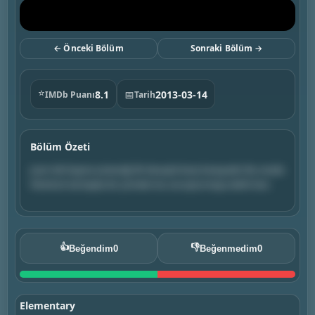
← Önceki Bölüm
Sonraki Bölüm →
⭐
8.1
📅
2013-03-14
IMDb Puanı
Tarih
Bölüm Özeti
Joan tek başına çözeceği ilk davayla karşı karşıyadır. Bu sırada
Sherlock da başka bir yönden bu soruşturmaya dahil olur.
👍
👎
Beğendim
0
Beğenmedim
0
Elementary