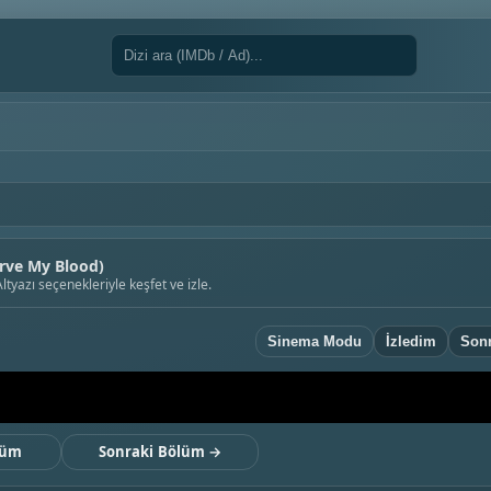
rve My Blood)
tyazı seçenekleriyle keşfet ve izle.
Sinema Modu
İzledim
Sonr
lüm
Sonraki Bölüm →