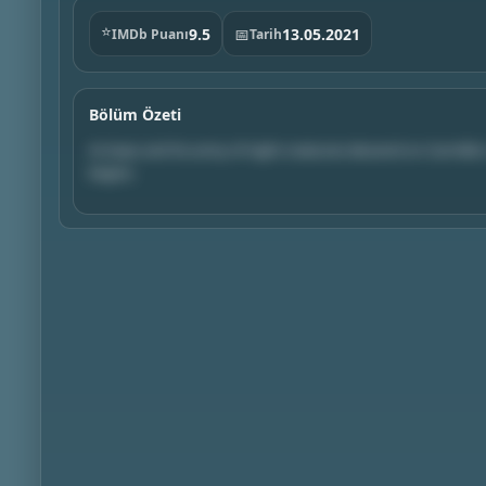
⭐
9.5
📅
13.05.2021
IMDb Puanı
Tarih
Bölüm Özeti
As Isaac and his army of night creatures descend on Carmilla's
begins.