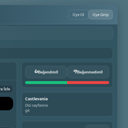
Üye Ol
Üye Girişi
👍
👎
Beğendim
0
Beğenmedim
0
a İzle
Castlevania
Dizi sayfasına
git