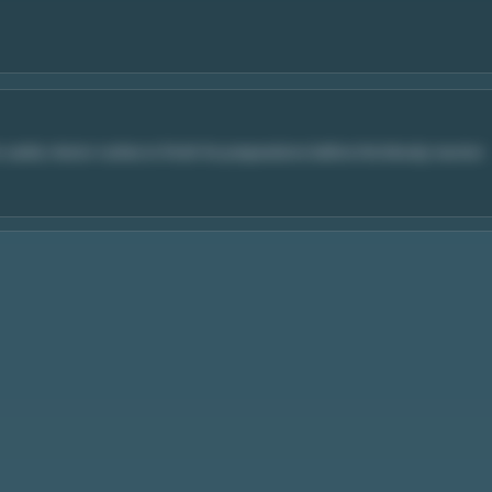
 castle, Hector rushes to finish his preparations before the bloody reunion