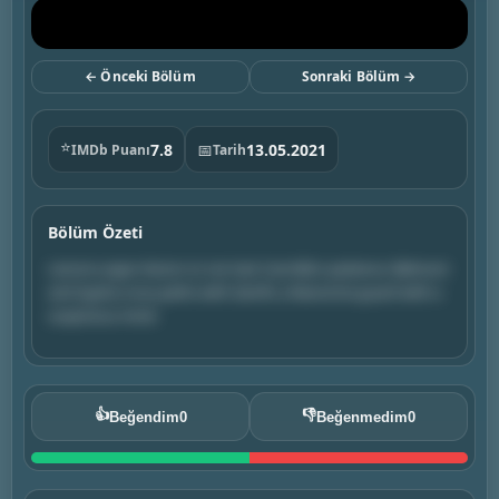
← Önceki Bölüm
Sonraki Bölüm →
⭐
7.8
📅
13.05.2021
IMDb Puanı
Tarih
Bölüm Özeti
Lenore urges Hector to not test Carmilla's patience. Belmont
and Sypha cross paths with Zamfir, a fearsome guard with a
suspicious mind.
👍
👎
Beğendim
0
Beğenmedim
0