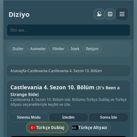
Diziyo
Diziler
Animeler
Filmler
İstek
İletişim
›
›
Anasayfa
Castlevania
Castlevania 4. Sezon 10. Bölüm
Castlevania 4. Sezon 10. Bölüm
(It's Been a
Strange Ride)
Castlevania 4. Sezon 10. Bölüm izle. Bölümü Türkçe Dublaj ve Türkçe
Altyazı seçenekleriyle keşfet ve izle.
Sinema Modu
İzledim
Sonra İzle
Türkçe Dublaj
Türkçe Altyazı