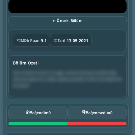
← Önceki Bölüm
⭐
9.1
📅
13.05.2021
IMDb Puanı
Tarih
Bölüm Özeti
Not content to live in a cage, Lenore chooses another fate.
Alucard opens his castle. Sypha wonders if she's lost Belmont
for good.
👍
👎
Beğendim
0
Beğenmedim
0