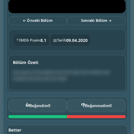
← Önceki Bölüm
Sonraki Bölüm →
⭐
8.1
📅
09.04.2020
IMDb Puanı
Tarih
Bölüm Özeti
Sam goes to the weed store and visits her brother and
Frankie and Sam eat ice cream.
👍
👎
Beğendim
0
Beğenmedim
0
Better