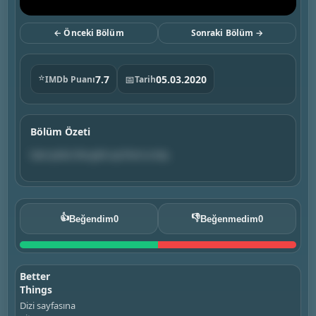
← Önceki Bölüm
Sonraki Bölüm →
⭐
7.7
📅
05.03.2020
IMDb Puanı
Tarih
Bölüm Özeti
Sam picks the girls up from a trip.
👍
👎
Beğendim
0
Beğenmedim
0
Better
Things
Dizi sayfasına