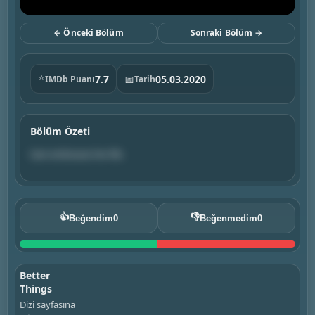
← Önceki Bölüm
Sonraki Bölüm →
⭐
7.7
📅
05.03.2020
IMDb Puanı
Tarih
Bölüm Özeti
Sam embraces her life.
👍
👎
Beğendim
0
Beğenmedim
0
Better
Things
Dizi sayfasına