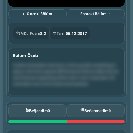
← Önceki Bölüm
Sonraki Bölüm →
⭐
8.2
📅
05.12.2017
IMDb Puanı
Tarih
Bölüm Özeti
Frankie remembers she has to come up with something to
place in the time capsule; Bill Norwood informs Mike that he
and Paula are separating; Brick tries to win Cindy back; Axl
volunteers Sue to be his personal assistant.
👍
👎
Beğendim
0
Beğenmedim
0