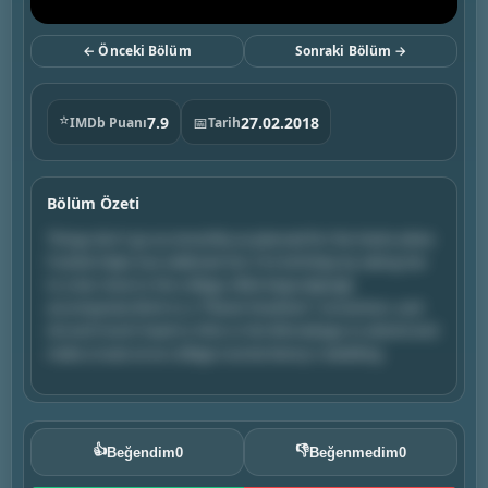
← Önceki Bölüm
Sonraki Bölüm →
⭐
7.9
📅
27.02.2018
IMDb Puanı
Tarih
Bölüm Özeti
Things don't go as smoothly as planned for the Hecks when
Frankie helps Sue celebrate her 21st birthday by taking her
to a bar close to the college, Mike begrudgingly
accompanies Brick to a "Planet Nowhere" convention, and
Axl and Hutch head to Ohio in the Winnebago to attend and
make a toast at ex-college roomie Kenny's wedding.
👍
👎
Beğendim
0
Beğenmedim
0