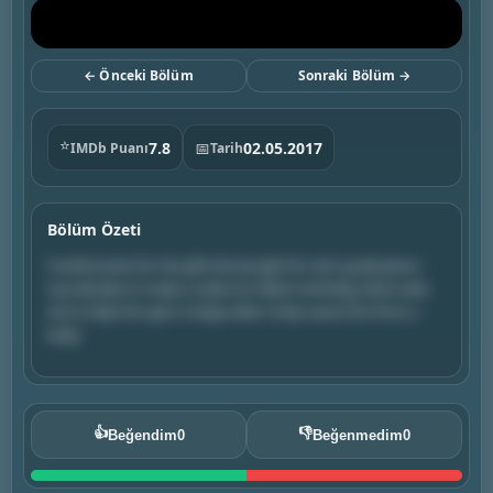
← Önceki Bölüm
Sonraki Bölüm →
⭐
7.8
📅
02.05.2017
IMDb Puanı
Tarih
Bölüm Özeti
Frankie looks for the gift she bought for Axl's graduation;
Sue decides to make a video for Mike's birthday; Brick asks
Axl to help him get in shape after Cindy saves him from a
bully.
👍
👎
Beğendim
0
Beğenmedim
0