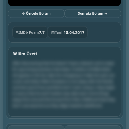
← Önceki Bölüm
Sonraki Bölüm →
⭐
7.7
📅
18.04.2017
IMDb Puanı
Tarih
Bölüm Özeti
After discovering that he doesn't have a decent suit to wear
for upcoming business interviews, Frankie is thrilled when
Axl agrees to let her take him shopping to help him pick out
a suit; and when Mike threatens to do away with the family
summer pool if Sue and Brick don't start using it, they begin
to worry that he and Frankie may take even more things
away from around the house from their childhood that they
don't use anymore as they edge towards adulthood.