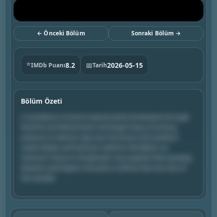
← Önceki Bölüm
Sonraki Bölüm →
⭐
8.2
📅
2026-05-15
IMDb Puanı
Tarih
Bölüm Özeti
A scandalous Corinium exposé sends shockwaves through
Rutshire and Westminster and Rupert faces mounting
pressure on election day over the future of his political
career. Declan and Venturer reel from the fallout. As
Venturer’s future is threatened, Tony exploits their growing
divisions and Rupert is forced to confront the true cost of
the scandal.