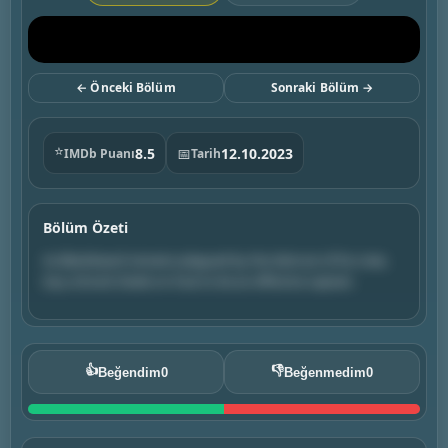
← Önceki Bölüm
Sonraki Bölüm →
⭐
8.5
📅
12.10.2023
IMDb Puanı
Tarih
Bölüm Özeti
As Blackbeard remains plagued by the distrust of his crew,
Izzy schools Stede on how to be an effective captain.
👍
👎
Beğendim
0
Beğenmedim
0