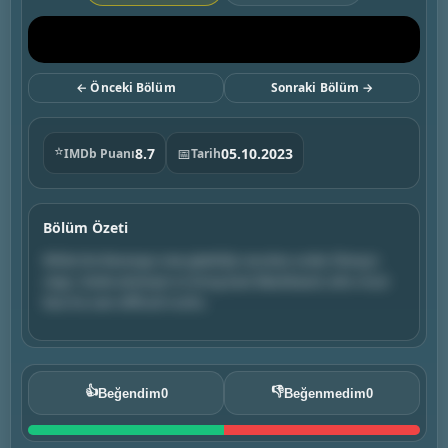
← Önceki Bölüm
Sonraki Bölüm →
⭐
8.7
📅
05.10.2023
IMDb Puanı
Tarih
Bölüm Özeti
While the Revenge crew gleefully reunites under Zheng's
reign, Stede attempts to bring back Blackbeard, who must
face his own difficult truths.
👍
👎
Beğendim
0
Beğenmedim
0