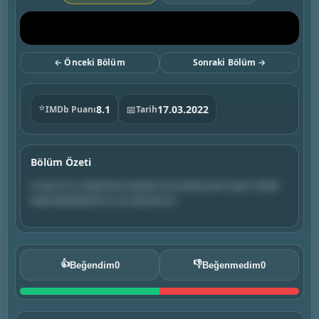
← Önceki Bölüm
Sonraki Bölüm →
⭐
8.1
📅
17.03.2022
IMDb Puanı
Tarih
Bölüm Özeti
A trip to St. Augustine reveals more about Jim’s past. Stede
leads Blackbeard on an adventure.
👍
👎
Beğendim
0
Beğenmedim
0