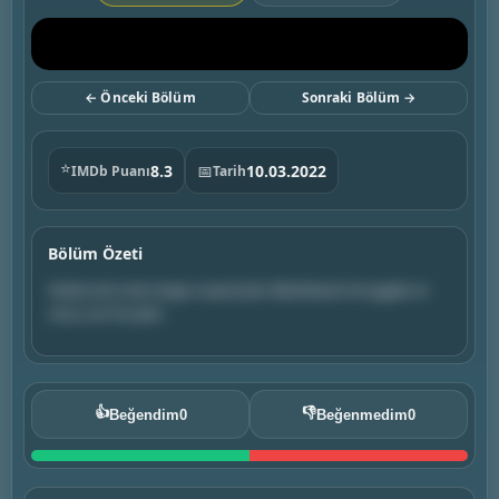
← Önceki Bölüm
Sonraki Bölüm →
⭐
8.3
📅
10.03.2022
IMDb Puanı
Tarih
Bölüm Özeti
Stede and crew stage a spectacle. Blackbeard struggles to
carry out his plan.
👍
👎
Beğendim
0
Beğenmedim
0