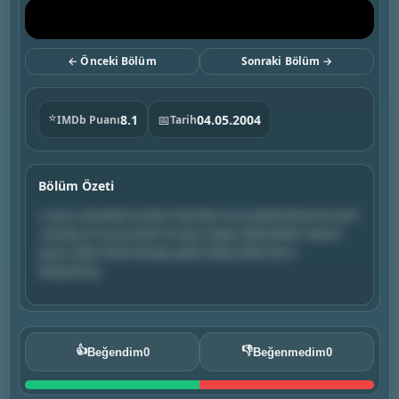
← Önceki Bölüm
Sonraki Bölüm →
⭐
8.1
📅
04.05.2004
IMDb Puanı
Tarih
Bölüm Özeti
Lucas is shocked to learn that Dan once asked Karen for joint
custody of Lucas when he was a baby. Meanwhile, Peyton
panics after Nicki kidnaps Jake’s baby while she is
babysitting.
👍
👎
Beğendim
0
Beğenmedim
0