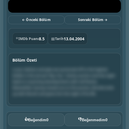
← Önceki Bölüm
Sonraki Bölüm →
⭐
8.5
📅
13.04.2004
IMDb Puanı
Tarih
Bölüm Özeti
Lucas, Nathan and Jake are auctioned off to the highest
bidder in the annual "Boy Toy" charity auction and the night
leads to surprising developments with old flames.
Meanwhile, having missed out on the auction, Brooke ends
up with Mouth and gives him the night of his life.
👍
👎
Beğendim
0
Beğenmedim
0