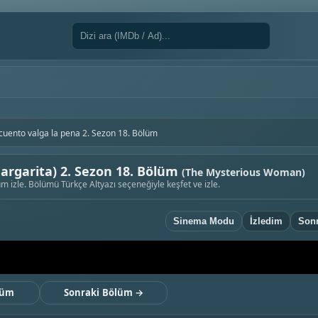
cuento valga la pena 2. Sezon 18. Bölüm
argarita) 2. Sezon 18. Bölüm
(The Mysterious Woman)
 izle. Bölümü Türkçe Altyazı seçeneğiyle keşfet ve izle.
Sinema Modu
İzledim
Sonr
lüm
Sonraki Bölüm →