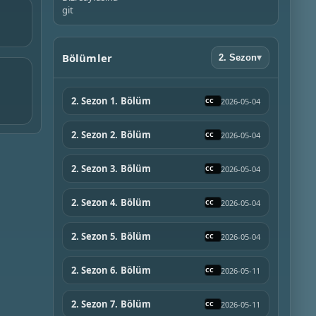
git
Bölümler
2. Sezon
▾
2. Sezon 1. Bölüm
2026-05-04
2. Sezon 2. Bölüm
2026-05-04
2. Sezon 3. Bölüm
2026-05-04
2. Sezon 4. Bölüm
2026-05-04
2. Sezon 5. Bölüm
2026-05-04
2. Sezon 6. Bölüm
2026-05-11
2. Sezon 7. Bölüm
2026-05-11