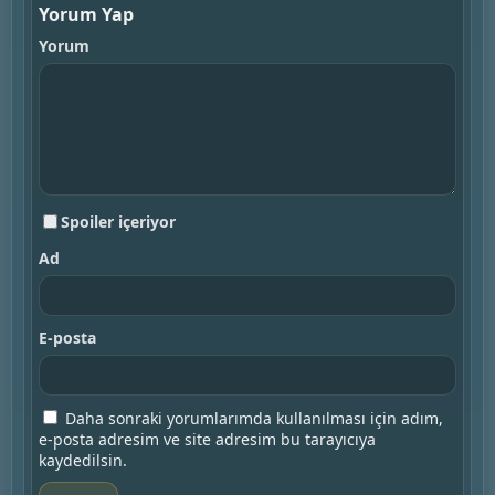
Yorum Yap
Yorum
Spoiler içeriyor
Ad
E-posta
Daha sonraki yorumlarımda kullanılması için adım,
e-posta adresim ve site adresim bu tarayıcıya
kaydedilsin.