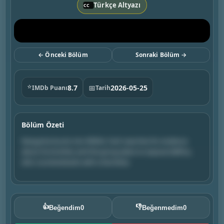
Türkçe Altyazı
← Önceki Bölüm
Sonraki Bölüm →
⭐
8.7
📅
2026-05-25
IMDb Puanı
Tarih
Bölüm Özeti
Margarita bursts into REINA, Fach searches for evidence
about his brother, and the group plans to expose Delfina,
who counterattacks with a low blow.
👍
👎
Beğendim
0
Beğenmedim
0