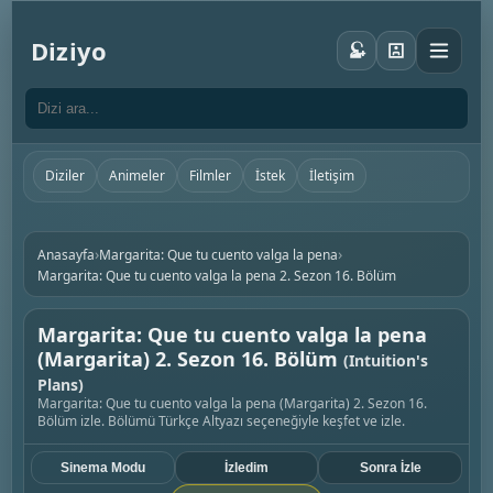
Diziyo
Diziler
Animeler
Filmler
İstek
İletişim
›
›
Anasayfa
Margarita: Que tu cuento valga la pena
Margarita: Que tu cuento valga la pena 2. Sezon 16. Bölüm
Margarita: Que tu cuento valga la pena
(Margarita) 2. Sezon 16. Bölüm
(Intuition's
Plans)
Margarita: Que tu cuento valga la pena (Margarita) 2. Sezon 16.
Bölüm izle. Bölümü Türkçe Altyazı seçeneğiyle keşfet ve izle.
Sinema Modu
İzledim
Sonra İzle