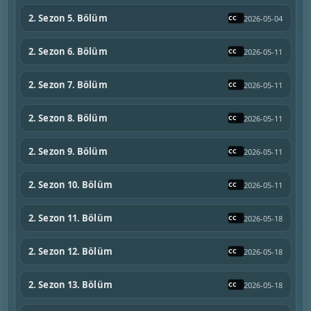
2. Sezon 5. Bölüm
2026-05-04
2. Sezon 6. Bölüm
2026-05-11
2. Sezon 7. Bölüm
2026-05-11
2. Sezon 8. Bölüm
2026-05-11
2. Sezon 9. Bölüm
2026-05-11
2. Sezon 10. Bölüm
2026-05-11
2. Sezon 11. Bölüm
2026-05-18
2. Sezon 12. Bölüm
2026-05-18
2. Sezon 13. Bölüm
2026-05-18