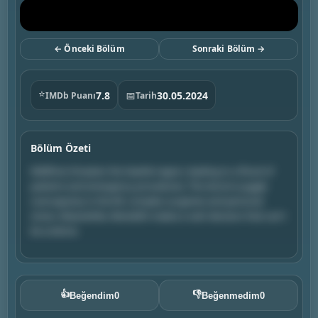
← Önceki Bölüm
Sonraki Bölüm →
⭐
7.8
📅
30.05.2024
IMDb Puanı
Tarih
Bölüm Özeti
Wildfires threaten the Seattle region, leading to a flood of
patients and emergency procedures. The doctors juggle
overcapacity in the ER, complex surgeries and personal
stress. Meanwhile, Meredith makes a rash decision that can't
be undone.
👍
👎
Beğendim
0
Beğenmedim
0