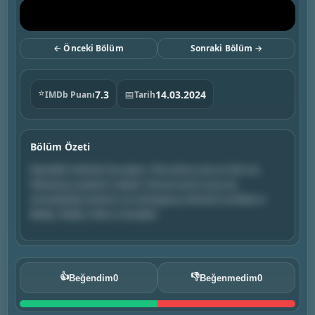
← Önceki Bölüm
Sonraki Bölüm →
⭐
7.3
📅
14.03.2024
IMDb Puanı
Tarih
Bölüm Özeti
Meredith rethinks her plans. The interns are on thin ice
following a patient's death. Simone and Lucas are
immediately tested in an emergency. Richard confides in
Bailey. Teddy's fate is revealed.
👍
👎
Beğendim
0
Beğenmedim
0