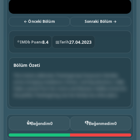
← Önceki Bölüm
Sonraki Bölüm →
⭐
8.4
📅
27.04.2023
IMDb Puanı
Tarih
Bölüm Özeti
The Coterie celebrates Thanksgiving! Everyone's families
arrive, bringing revelations, friction, and big decisions. Callie
hides a secret from her moms and Mariana. Malika strives for
the perfect Thanksgiving, but her family has other plans.
👍
👎
Beğendim
0
Beğenmedim
0