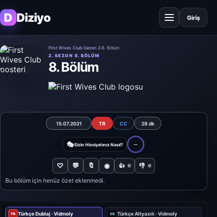
D
Diziyo
Giriş
First Wives Club
›
Sezon 2
›
8. Bölüm
2. SEZON 8. BÖLÜM
8. Bölüm
15.07.2021
TR
CC
28 dk
🎭
Sizin Hissiyatınız Nasıl?
—
♡
💬
🔖
◉
👍
👎
0
0
Bu bölüm için henüz özet eklenmedi.
Türkçe Dublaj · Vidmoly
Türkçe Altyazılı · Vidmoly
TR
CC