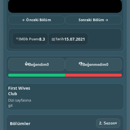
← Önceki Bölüm
Sonraki Bölüm →
⭐
8.3
📅
15.07.2021
IMDb Puanı
Tarih
👍
👎
Beğendim
0
Beğenmedim
0
First Wives
Club
Dizi sayfasına
git
Bölümler
2. Sezon
▾