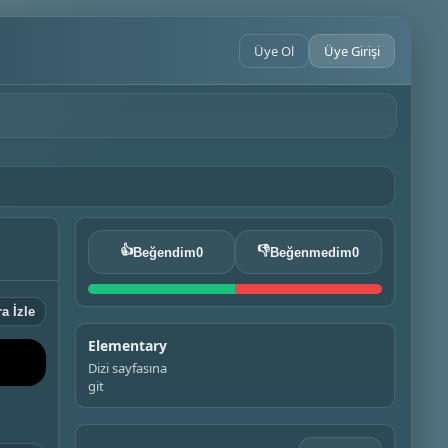
Üye Ol
Üye Girişi
👍
👎
Beğendim
0
Beğenmedim
0
a İzle
Elementary
Dizi sayfasına
git