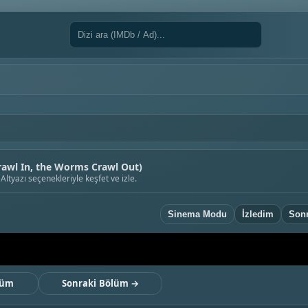
awl In, the Worms Crawl Out)
tyazı seçenekleriyle keşfet ve izle.
Sinema Modu
İzledim
Sonr
lüm
Sonraki Bölüm →