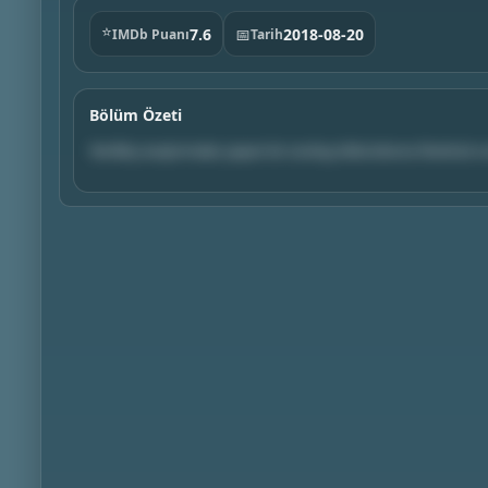
⭐
7.6
📅
2018-08-20
IMDb Puanı
Tarih
Bölüm Özeti
Yenilikçi araştırmalar yapan bir zoolog öldürülünce Sherlock ve 