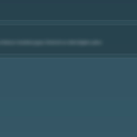
Watson harekete geçer. Sherlock'un tıbbi bilgileri çalınır.