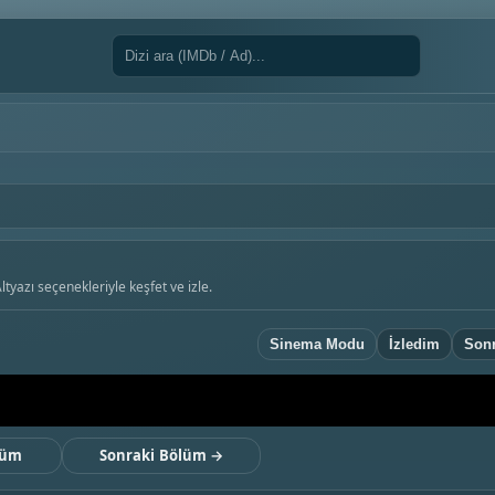
yazı seçenekleriyle keşfet ve izle.
Sinema Modu
İzledim
Sonr
lüm
Sonraki Bölüm →