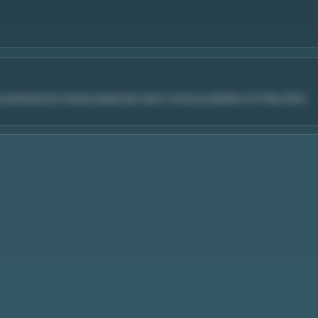
çözülmemiş bir davayı kapatmak üzere Londra'ya giderler. K.O: Rhys Ifans