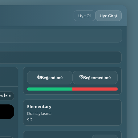
Üye Ol
Üye Girişi
👍
👎
Beğendim
0
Beğenmedim
0
a İzle
Elementary
Dizi sayfasına
git