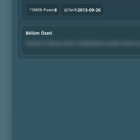
⭐
8
📅
2013-09-26
IMDb Puanı
Tarih
Bölüm Özeti
Sherlock ve Watson eski bir meslektaşlarına yardım etmek ve 