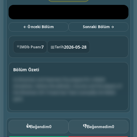
← Önceki Bölüm
Sonraki Bölüm →
⭐
7
📅
2026-05-28
IMDb Puanı
Tarih
Bölüm Özeti
As Wrexham and Swansea City prepare for a Welsh
showdown, Nathan Broadhead, Lili Jones and the players of
the Wrexham AFC Powerchair Team exemplify the Welsh
spirit.
👍
👎
Beğendim
0
Beğenmedim
0