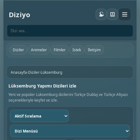
Diziyo
Diziler
Animeler
Filmler
İstek
İletişim
›
›
Anasayfa
Diziler
Lüksemburg
Lüksemburg Yapımı Dizileri izle
Yeni ve popüler Lüksemburg dizilerini Türkçe Dublaj ve Türkçe Altyazı
seçenekleriyle keşfet ve izle.
Sıralama
seç
Dizi
menüsü