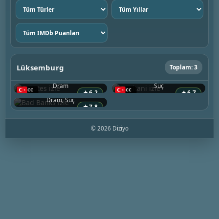
Tür
Yıl
seç
seç
IMDb
puanı
seç
Lüksemburg
Toplam: 3
Coyotes
Capitani
2021 • Belçika
2019 • Lüksemburg
Bad Banks
Dram
Suç
2018 • Almanya
★
6.2
★
6.7
Dram, Suç
★
7.8
© 2026 Diziyo