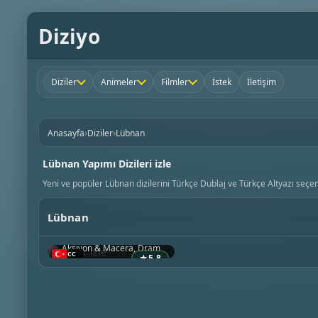
Diziyo
Diziler
Animeler
Filmler
İstek
İletişim
›
›
Anasayfa
Diziler
Lübnan
Lübnan Yapımı Dizileri izle
Yeni ve popüler Lübnan dizilerini Türkçe Dublaj ve Türkçe Altyazı seçene
Lübnan
Dollar
2019 • Lübnan
Aksiyon & Macera, Dram
★
5.8