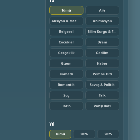
Tür
Tümü
Aile
Aksiyon & Macera
Animasyon
Belgesel
Bilim Kurgu & Fantazi
Çocuklar
Dram
Gerçeklik
Gerilim
Gizem
Haber
Komedi
Pembe Dizi
Romantik
Savaş & Politik
Suç
Talk
Tarih
Vahşi Batı
Yıl
Tümü
2026
2025