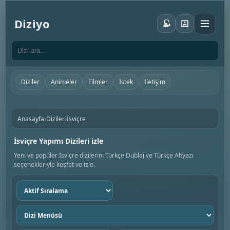
Diziyo
Diziler
Animeler
Filmler
İstek
İletişim
›
›
Anasayfa
Diziler
İsviçre
İsviçre Yapımı Dizileri izle
Yeni ve popüler İsviçre dizilerini Türkçe Dublaj ve Türkçe Altyazı
seçenekleriyle keşfet ve izle.
Sıralama
seç
Dizi
menüsü