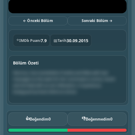
← Önceki Bölüm
Sonraki Bölüm →
⭐
7.9
📅
30.09.2015
IMDb Puanı
Tarih
Bölüm Özeti
Nervous, Sue overwhelms Frankie and Mike with text
messages as she waits for her roommate to arrive. Hutch
and Axl deal with an ant infestation. A mysterious
bodyguard protects Brick at school.
👍
👎
Beğendim
0
Beğenmedim
0