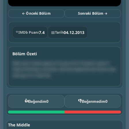
← Önceki Bölüm
Sonraki Bölüm →
⭐
7.4
📅
04.12.2013
IMDb Puanı
Tarih
Bölüm Özeti
Mike and Frankie agree to house-sit for Frankie's sister in
hope of having a romantic, kid-free weekend; Axl, Darrin and
Sean go on a road trip.
👍
👎
Beğendim
0
Beğenmedim
0
The Middle