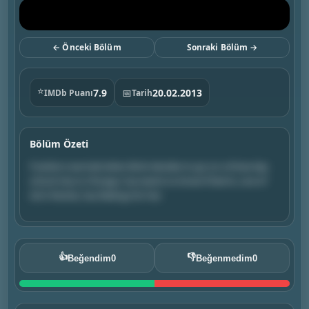
← Önceki Bölüm
Sonraki Bölüm →
⭐
7.9
📅
20.02.2013
IMDb Puanı
Tarih
Bölüm Özeti
Frankie is worried when Brick decides to go on a three-day
school trip to Chicago; Sue wants to know if Darrin, one of
Axl's friends, has feelings for her.
👍
👎
Beğendim
0
Beğenmedim
0