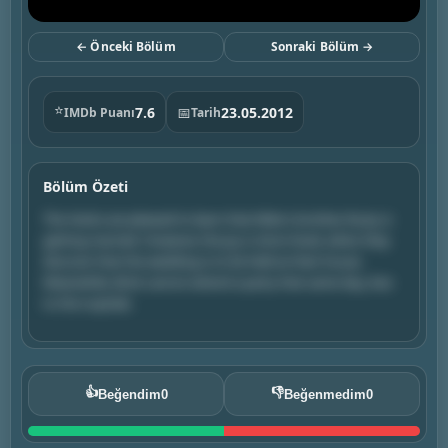
← Önceki Bölüm
Sonraki Bölüm →
⭐
7.6
📅
23.05.2012
IMDb Puanı
Tarih
Bölüm Özeti
The Hecks are pleased to learn that Mike's brother, Rusty is
getting married. However, the joy is short-lived, when they
discover that the wedding is to be held at their house.
Meanwhile, Brick cannot attend a party that same day, due
to the nuptials.
👍
👎
Beğendim
0
Beğenmedim
0