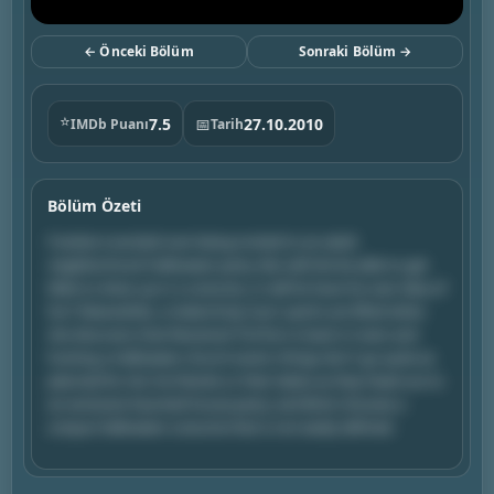
← Önceki Bölüm
Sonraki Bölüm →
⭐
7.5
📅
27.10.2010
IMDb Puanı
Tarih
Bölüm Özeti
Frankie is excited over being invited to an adult
neighborhood Halloween party. But will she be able to get
Mike to dress up in a costume, or will he have his own idea of
fun? Meanwhile, a melancholy Sue's spirits are lifted when
she discovers that Reverend TimTom is back in town and
hosting a Halloween church event; things don't go quite as
planned for Axl, his friends or their dates as they head out to
an exclusive haunted house party; and Brick chooses a
unique Halloween costume that is not easily defined.