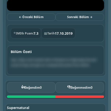
← Önceki Bölüm
Sonraki Bölüm →
⭐
7.3
📅
17.10.2019
IMDb Puanı
Tarih
Bölüm Özeti
Sam, Dean and Castiel call on Rowena to help keep the evil
souls at bay and get an unexpected assist from Ketch.
👍
👎
Beğendim
0
Beğenmedim
0
Supernatural